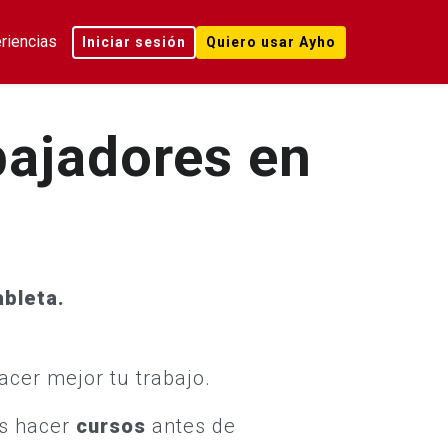
ntación al emple
al
riencias
Iniciar sesión
Quiero usar Ayho
bajadores en
ableta.
acer mejor tu trabajo.
s hacer
cursos
antes de