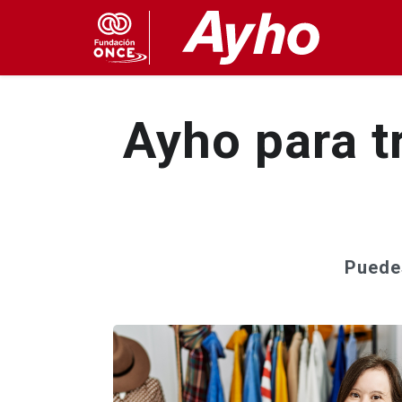
Ayho Apoyo y her
Ayho para t
Puede