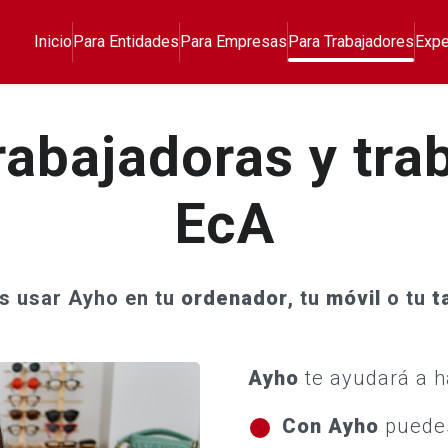
ramienta de orie
Saltar al contenido princip
Inicio
Para Entidades
Para Empresas
Para Trabajadores
Expe
rabajadoras y tra
EcA
s usar Ayho en tu
ordenador
, tu
móvil
o tu
t
Ayho
te ayudará a h
Con Ayho
puede