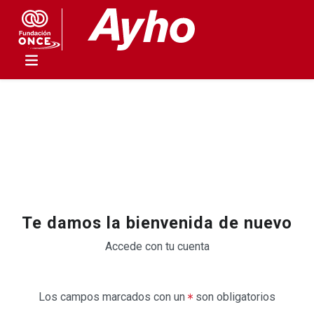
Ayho Apoyo y herramienta 
Saltar al contenido princip
Te damos la bienvenida de nuevo
Accede con tu cuenta
asterisco
Los campos marcados con un
son obligatorios