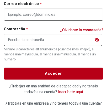
Correo electrónico
Contraseña
¿Olvidaste la contraseña?
Mínimo 8 caracteres alfanuméricos (cuantos más, mejor), al
menos una mayúscula, al menos una minúscula, al menos un
número
Acceder
¿Trabajas en una entidad de discapacidad y no tenéis
todavía una cuenta?
Inscríbete aquí
¿Trabajas en una empresa y no tenéis todavía una cuenta?