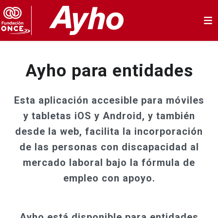
Ayho Apoyo y herramienta 
Saltar al contenido princip
Ayho para entidades
Esta aplicación accesible para móviles
y tabletas iOS y Android, y también
desde la web, facilita la incorporación
de las personas con discapacidad al
mercado laboral bajo la fórmula de
empleo con apoyo.
Ayho está disponible para entidades